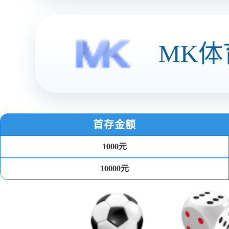
朱辰杰灾难1战！国足惊险2_1，邵佳一如何拯
在亚洲足坛的一场看似强弱分明的较量中，中国男足国
2026-06-06
爱游戏平台