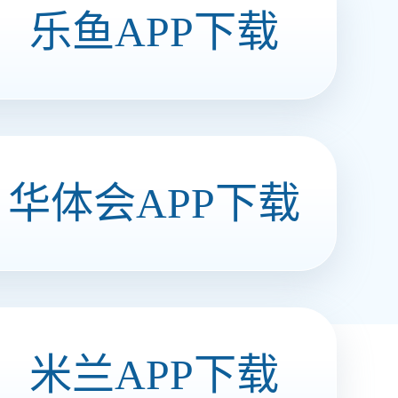
下一篇：
朱辰杰灾难1战！国足惊险2_1，邵佳一
兰特与布克对管理