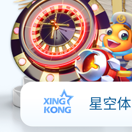
奥斯卡：助攻王背后的
作为海港队的进攻发动机，奥斯卡本赛季的
开对手防线的能力。在比赛中，奥斯卡常
如，在对阵天津津门虎的比赛中，他的一记
助攻”显得含金量十足，也让他成为海港争
斯坦丘：关键传球的锋
与奥斯卡的稳定不同，斯坦丘的“8次关键
往往带有极强的穿透性。数据显示，斯坦
利器。尽管助攻数不如奥斯卡，但他每90
撕破防线，助攻队友单刀破门。这种效率，