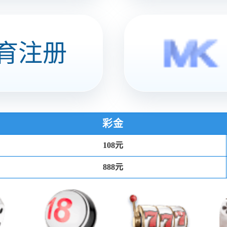
胡金秋脚踝扭伤需休战四
家队经历了一场...
在CBA常规赛进入白热化冲刺
2026-07-22
联系我们
快速导航