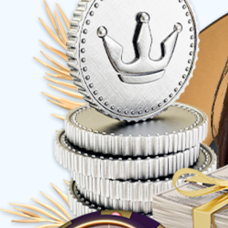
点。奥斯卡以12次助攻领跑联赛助攻榜，
格，也凸显了顶级外援在中超赛场上的核