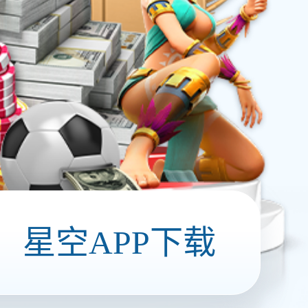
的稳定输出，以及通过精准的长传和短传撕
合，还能通过定位球直接转化为助攻。例
这种全面的助攻方式，让奥斯卡的“12次
镇的体系中，更多担任前场自由人，他的传球
报的传球方式，让他成为球队破密集防守的
对阵深圳队的比赛中，他的一记直塞球直接
。