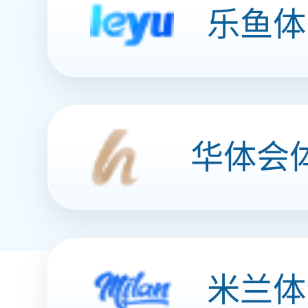
上一篇：
狄龙 vs 爱德华兹：灰熊森林狼口水…
延伸阅读
上海海港新援后腰拦截成功率提升，能否激