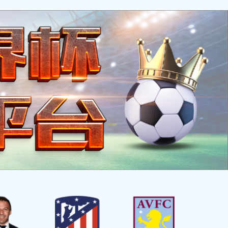
注册入口
赛事与数据服务
支持
APP下载
与
网页使用
，每日同步更
握比赛节奏。