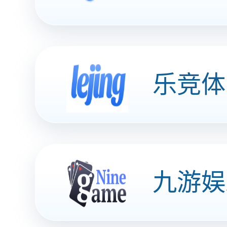
随着中超联赛夏窗引援的尘埃落定，上海海港在防守中
2026-07-20
曼城2-2战平利物浦，瓜迪奥拉中场调整迟
英超第13轮迎来一场焦点战役，曼城坐镇伊蒂哈德球场
2026-07-29