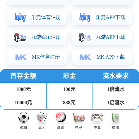
在NBA的激烈对抗中，灰熊队的狄龙·布鲁克斯与森林
狼队的安东尼·爱德华兹之间的口水战，近期成为了联
盟的焦点。这场冲突不仅点燃了球迷的情绪，更揭示
了篮球比赛中一个常被误解的核心议题：技术犯规与
恶意犯规的判罚差异。随着季后赛氛围的升温，两队
的肢体接触和言语交锋不断升级，而裁判的哨声往往
成为争议的导火索。本文将从具体事件出发，深入剖
析这两种判罚的界限，帮助读者理解规则背后的逻
辑。