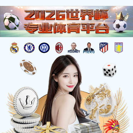
注册入口
爱游戏平台
APP与网页版入口
｜畅享全球体育赛事与数据服
务
欢迎访问
爱游戏平台
，提供全面覆盖足球、篮
球、电竞等项目的赛事资讯与数据内容， 支持
APP下载
与
网页使用
，每日同步更新千场比
赛，聚焦热门体育内容， 助您轻松获取赛事动
态，掌握比赛节奏。